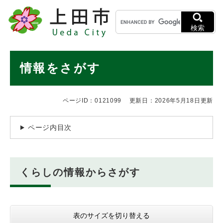
ペ
メニューを飛ばして本文へ
キ
ー
ー
ジ
検索
ワ
の
ー
先
ド
本
頭
情報をさがす
検
で
文
索
す
。
ページID：0121099
更新日：2026年5月18日更新
ページ内目次
くらしの情報からさがす
表のサイズを切り替える