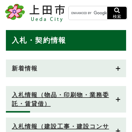
ペ
メニューを飛ばして本文へ
キ
ー
ー
ジ
検索
ワ
の
ー
先
ド
本
頭
入札・契約情報
検
で
文
索
す
。
新着情報
入札情報（物品・印刷物・業務委
託・賃貸借）
入札情報（建設工事・建設コンサ