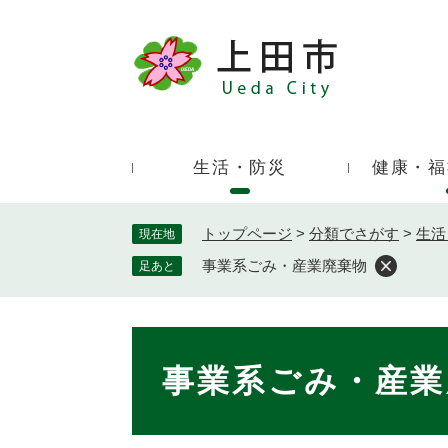
ペ
ー
ジ
キ
の
ー
先
ワ
頭
ー
で
生活・防災
健康・福
ド
す
検
。
索
トップページ
>
分類でさがす
>
生活
現在地
事業系ごみ・産業廃棄物
足あと
本
文
事業系ごみ・産業