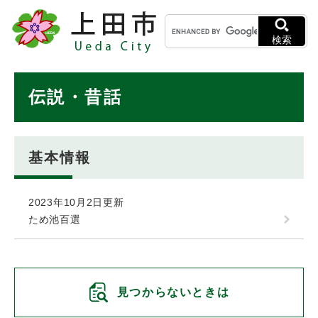
ペ
メニューを飛ばして本文へ
キ
ー
ー
ジ
検索
ワ
の
ー
先
ド
本
頭
伝説・昔話
検
で
文
索
す
。
基本情報
2023年10月2日更新
ため池百選
見つからないときは