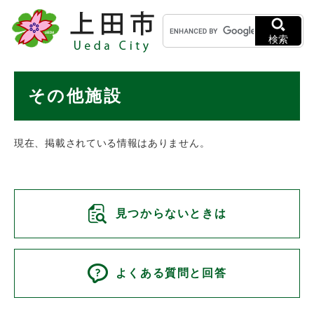
ペ
メニューを飛ばして本文へ
キ
ー
ー
ジ
検索
ワ
の
ー
先
ド
本
頭
その他施設
検
で
文
索
す
。
現在、掲載されている情報はありません。
見つからないときは
よくある質問と回答