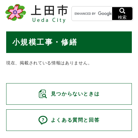
ペ
メニューを飛ばして本文へ
キ
ー
ー
ジ
検索
ワ
の
ー
先
ド
本
頭
小規模工事・修繕
検
で
文
索
す
。
現在、掲載されている情報はありません。
見つからないときは
よくある質問と回答