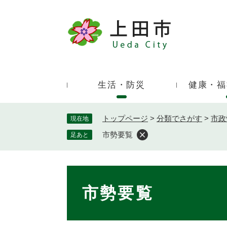
ペ
ー
ジ
キ
の
ー
先
ワ
頭
ー
で
生活・防災
健康・福
ド
す
検
。
索
トップページ
>
分類でさがす
>
市政
現在地
市勢要覧
足あと
本
文
市勢要覧