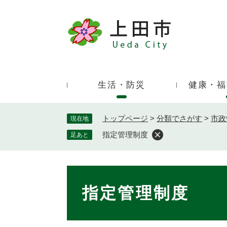
ペ
ー
ジ
キ
の
ー
先
ワ
頭
ー
で
生活・防災
健康・福
ド
す
検
。
索
トップページ
>
分類でさがす
>
市政
現在地
指定管理制度
足あと
本
文
指定管理制度