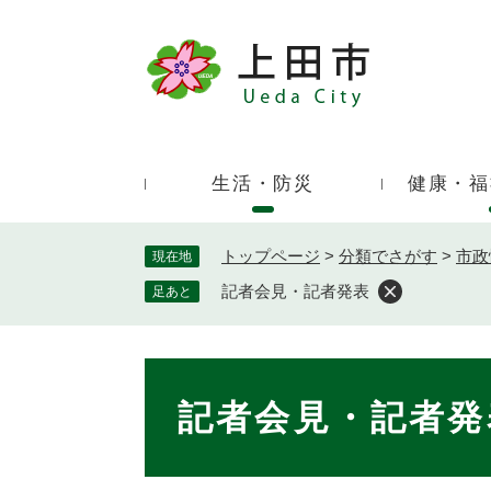
ペ
ー
ジ
キ
の
ー
先
ワ
頭
ー
で
生活・防災
健康・福
ド
す
検
。
索
トップページ
>
分類でさがす
>
市政
現在地
記者会見・記者発表
足あと
本
文
記者会見・記者発