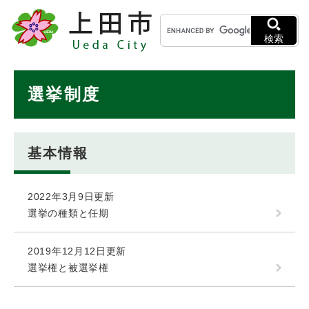
ペ
メニューを飛ばして本文へ
キ
ー
ー
ジ
検索
ワ
の
ー
先
ド
本
頭
選挙制度
検
で
文
索
す
。
基本情報
2022年3月9日更新
選挙の種類と任期
2019年12月12日更新
選挙権と被選挙権