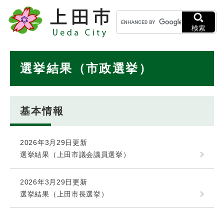
ペ
メニューを飛ばして本文へ
キ
ー
ー
ジ
検索
ワ
の
ー
先
ド
本
頭
選挙結果（市政選挙）
検
で
文
索
す
。
基本情報
2026年3月29日更新
選挙結果（上田市議会議員選挙）
2026年3月29日更新
選挙結果（上田市長選挙）