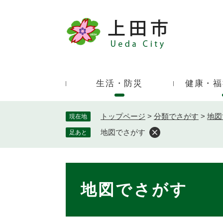
ペ
ー
ジ
キ
の
ー
先
ワ
頭
ー
で
生活・防災
健康・福
ド
す
検
。
索
トップページ
>
分類でさがす
>
地図
現在地
地図でさがす
足あと
本
文
地図でさがす