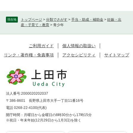
トップページ
>
分類でさがす
>
手当・助成・補助金
>
妊娠・出
現在地
産・子育て・教育
>
青少年
ご利用ガイド
個人情報の取扱い
リンク・著作権・免責事項
アクセシビリティ
サイトマップ
法人番号:2000020202037
〒386-8601 長野県上田市大手一丁目11番16号
電話 0268-22-4100(代表)
開庁時間：月曜日から金曜日の8時30分から17時15分
※祝日・年末年始(12月29日から1月3日)を除く