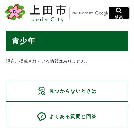
ペ
メニューを飛ばして本文へ
キ
ー
ー
ジ
検索
ワ
の
ー
先
ド
本
頭
青少年
検
で
文
索
す
。
現在、掲載されている情報はありません。
見つからないときは
よくある質問と回答