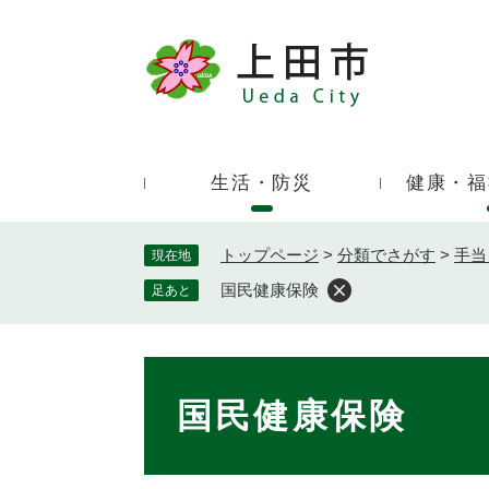
ペ
ー
ジ
キ
の
ー
先
ワ
頭
ー
で
生活・防災
健康・福
ド
す
検
。
索
トップページ
>
分類でさがす
>
手当
現在地
国民健康保険
足あと
本
文
国民健康保険