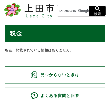
ペ
メニューを飛ばして本文へ
キ
ー
ー
ジ
検索
ワ
の
ー
先
ド
本
頭
税金
検
で
文
索
す
。
現在、掲載されている情報はありません。
見つからないときは
よくある質問と回答