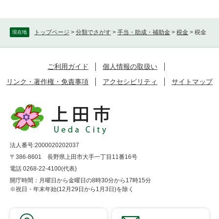
トップページ
>
分類でさがす
>
手当・助成・補助金
>
税金
>
税金
現在地
ご利用ガイド
個人情報の取扱い
リンク・著作権・免責事項
アクセシビリティ
サイトマップ
法人番号:2000020202037
〒386-8601 長野県上田市大手一丁目11番16号
電話 0268-22-4100(代表)
開庁時間：月曜日から金曜日の8時30分から17時15分
※祝日・年末年始(12月29日から1月3日)を除く