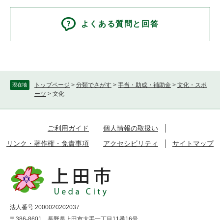
よくある質問と回答
トップページ
>
分類でさがす
>
手当・助成・補助金
>
文化・スポ
現在地
ーツ
>
文化
ご利用ガイド
個人情報の取扱い
リンク・著作権・免責事項
アクセシビリティ
サイトマップ
法人番号:2000020202037
〒386-8601 長野県上田市大手一丁目11番16号