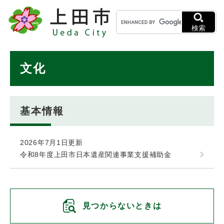
ペ
メニューを飛ばして本文へ
キ
ー
ー
ジ
検索
ワ
の
ー
先
ド
本
頭
文化
検
で
文
索
す
。
基本情報
2026年7月1日更新
令和8年度上田市日本遺産関連事業支援補助金
見つからないときは