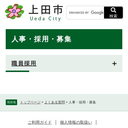
ペ
メニューを飛ばして本文へ
キ
ー
ー
ジ
検索
ワ
の
ー
先
ド
本
頭
人事・採用・募集
検
で
文
索
す
。
職員採用
トップページ
>
よくある質問
>
人事・採用・募集
現在地
ご利用ガイド
個人情報の取扱い