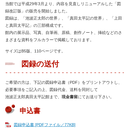
当館では平成29年3月より、内容を見直しリニューアルした「図
録改訂版」の販売を開始しました。
図録は、「池波正太郎の世界」、「真田太平記の世界」、「上田
と真田太平記」の三部構成です。
館内の展示品、写真、自筆画、原稿、創作ノート、挿絵などのさ
まざまな資料をフルカラーで掲載しております。
サイズはB5版、110ページです。
図録の送付
ご希望の方は、下記の図録申込書（PDF）をプリントアウトし、
必要事項をご記入の上、図録代金、送料を同封して
池波正太郎真田太平記館まで、
現金書留
にてお送り下さい。
申込書
図録申込書 [PDFファイル／77KB]