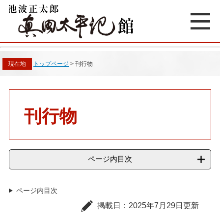
ペ
メ
ー
ニ
ジ
ュ
の
ー
先
を
頭
飛
現在地
トップページ
>
刊行物
で
ば
す
し
。
て
本
本
文
文
刊行物
へ
ページ内目次
ページ内目次
掲載日：2025年7月29日更新