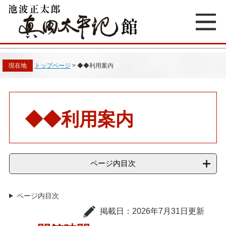
ペ
メ
ー
ニ
ジ
ュ
の
ー
先
を
頭
飛
現在地
トップページ
>
◆◆利用案内
で
ば
す
し
。
て
本
本
文
文
◆◆利用案内
へ
ページ内目次
ページ内目次
掲載日：2026年7月31日更新