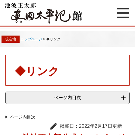
ペ
メ
ー
ニ
ジ
ュ
の
ー
先
を
頭
飛
現在地
トップページ
>
◆リンク
で
ば
す
し
。
て
本
本
文
文
◆リンク
へ
ページ内目次
ページ内目次
掲載日：2022年2月17日更新