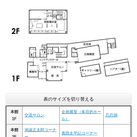
表のサイズを切り替える
本館
企画展室（多目的ホー
交流サロン
忍忍洞
1F
ル）
本館
池波正太郎コーナ
真田太平記コーナー
2F
ー