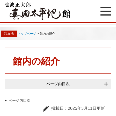
ペ
メ
ー
ニ
ジ
ュ
の
ー
先
を
頭
飛
現在地
トップページ
>
館内の紹介
で
ば
す
し
。
て
本
本
文
文
館内の紹介
へ
ページ内目次
ページ内目次
掲載日：2025年3月11日更新