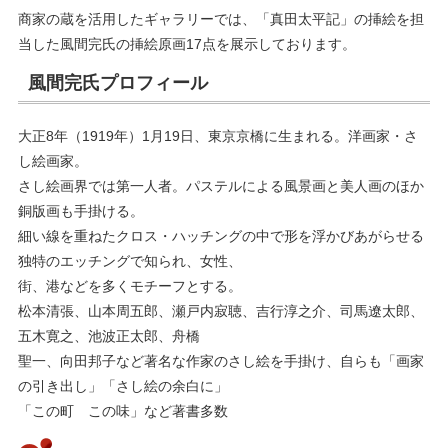
商家の蔵を活用したギャラリーでは、「真田太平記」の挿絵を担
当した風間完氏の挿絵原画17点を展示しております。
風間完氏プロフィール
大正8年（1919年）1月19日、東京京橋に生まれる。洋画家・さ
し絵画家。
さし絵画界では第一人者。パステルによる風景画と美人画のほか
銅版画も手掛ける。
細い線を重ねたクロス・ハッチングの中で形を浮かびあがらせる
独特のエッチングで知られ、女性、
街、港などを多くモチーフとする。
松本清張、山本周五郎、瀬戸内寂聴、吉行淳之介、司馬遼太郎、
五木寛之、池波正太郎、舟橋
聖一、向田邦子など著名な作家のさし絵を手掛け、自らも「画家
の引き出し」「さし絵の余白に」
「この町 この味」など著書多数