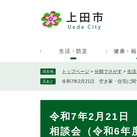
ペ
ー
ジ
キ
の
ー
先
ワ
頭
ー
で
生活・防災
健康・福
ド
す
検
。
索
トップページ
>
分類でさがす
>
生活
現在地
令和7年2月21日 空き家・住宅に
足あと
本
文
令和7年2月21
相談会（令和6年