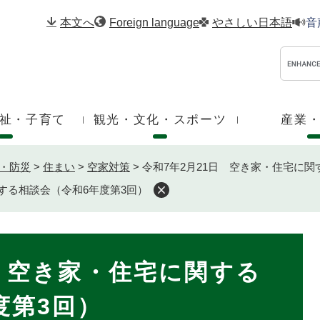
メニューを飛ばして本文へ
本文へ
Foreign language
やさしい日本語
音
祉・子育て
観光・文化・スポーツ
産業
・防災
>
住まい
>
空家対策
>
令和7年2月21日 空き家・住宅に関
関する相談会（令和6年度第3回）
日 空き家・住宅に関する
度第3回）