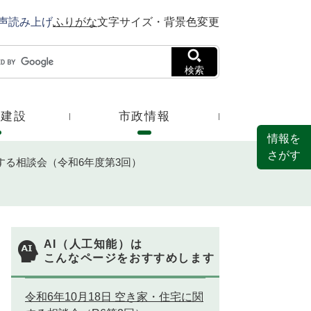
声読み上げ
ふりがな
文字サイズ・背景色変更
検索
・建設
市政情報
情報を
さがす
する相談会（令和6年度第3回）
AI（人工知能）は
こんなページをおすすめします
令和6年10月18日 空き家・住宅に関