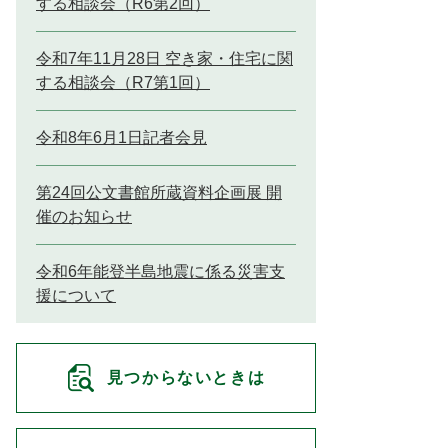
する相談会（R6第2回）
令和7年11月28日 空き家・住宅に関
する相談会（R7第1回）
令和8年6月1日記者会見
第24回公文書館所蔵資料企画展 開
催のお知らせ
令和6年能登半島地震に係る災害支
援について
見つからないときは