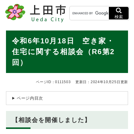
ペ
メニューを飛ばして本文へ
キ
ー
ー
ジ
検索
ワ
の
ー
先
ド
本
頭
令和6年10月18日 空き家・
検
で
文
索
す
住宅に関する相談会（R6第2
。
回）
ページID：0111503
更新日：2024年10月25日更新
ページ内目次
【相談会を開催しました】