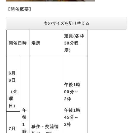
【開催概要】
表のサイズを切り替える
定員(各枠
開催日時
場所
30分程
度）
6月
6日
午後1時
（金
00分～
曜
2枠
日）
午
午後1時
後
45分～
1
2枠
移住・交流情
7月
時