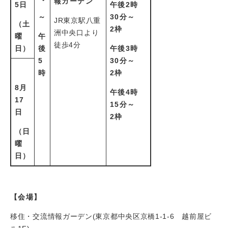
報ガーデン
5日
午後2時
～
30分～
JR東京駅八重
（土
2枠
洲中央口より
曜
午
徒歩4分
日）
後
午後3時
5
30分～
時
2枠
8月
午後4時
17
15分～
日
2枠
（日
曜
日）
【会場】
移住・交流情報ガーデン(
​東京都中央区京橋1-1-6 越前屋ビ