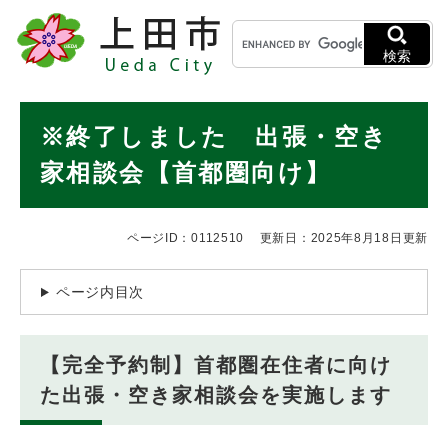
ペ
メニューを飛ばして本文へ
キ
ー
ー
ジ
検索
ワ
の
ー
先
ド
本
頭
※終了しました 出張・空き
検
で
文
索
す
家相談会【首都圏向け】
。
ページID：0112510
更新日：2025年8月18日更新
ページ内目次
【完全予約制】首都圏在住者に向け
た出張・空き家相談会を実施します