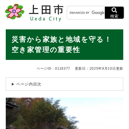
ペ
メニューを飛ばして本文へ
キ
ー
ー
ジ
検索
ワ
の
ー
先
ド
本
頭
災害から家族と地域を守る！
検
で
文
索
す
空き家管理の重要性
。
ページID：0118377
更新日：2025年9月10日更新
ページ内目次