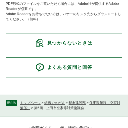
PDF形式のファイルをご覧いただく場合には、Adobe社が提供するAdobe
Readerが必要です。
Adobe Readerをお持ちでない方は、バナーのリンク先からダウンロードし
てください。（無料）
見つからないときは
よくある質問と回答
トップページ
>
組織でさがす
>
都市建設部
>
住宅政策課（空家対
現在地
策係）
>
第6回 上田市空家等対策協議会
ご利用ガイド
個人情報の取扱い