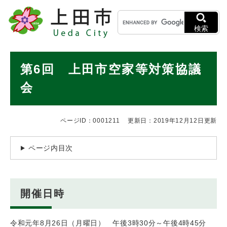
ペ
メニューを飛ばして本文へ
キ
ー
ー
ジ
検索
ワ
の
ー
先
ド
本
頭
第6回 上田市空家等対策協議
検
で
文
索
す
会
。
ページID：0001211
更新日：2019年12月12日更新
ページ内目次
開催日時
令和元年8月26日（月曜日） 午後3時30分～午後4時45分