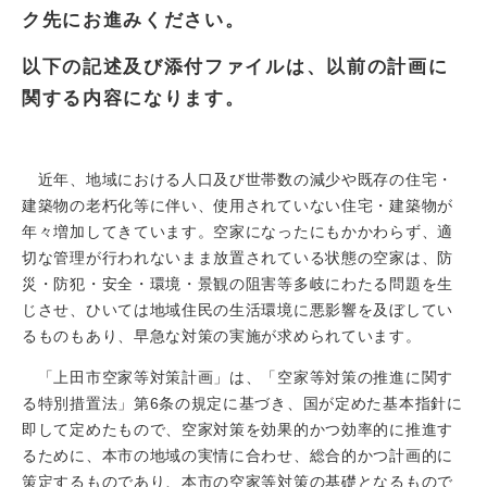
ク先にお進みください。
以下の記述及び添付ファイルは、以前の計画に
関する内容になります。
近年、地域における人口及び世帯数の減少や既存の住宅・
建築物の老朽化等に伴い、使用されていない住宅・建築物が
年々増加してきています。空家になったにもかかわらず、適
切な管理が行われないまま放置されている状態の空家は、防
災・防犯・安全・環境・景観の阻害等多岐にわたる問題を生
じさせ、ひいては地域住民の生活環境に悪影響を及ぼしてい
るものもあり、早急な対策の実施が求められています。
「上田市空家等対策計画」は、「空家等対策の推進に関す
る特別措置法」第6条の規定に基づき、国が定めた基本指針に
即して定めたもので、空家対策を効果的かつ効率的に推進す
るために、本市の地域の実情に合わせ、総合的かつ計画的に
策定するものであり、本市の空家等対策の基礎となるもので