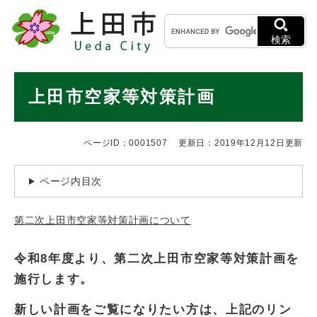
ペ
メニューを飛ばして本文へ
キ
ー
ー
ジ
検索
ワ
の
ー
先
ド
本
頭
上田市空家等対策計画
検
で
文
索
す
。
ページID：0001507
更新日：2019年12月12日更新
ページ内目次
第二次上田市空家等対策計画について
令和8年度より、第二次上田市空家等対策計画を
施行します。
新しい計画をご覧になりたい方は、上記のリン