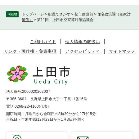
トップページ
>
組織でさがす
>
都市建設部
>
住宅政策課（空家対
現在地
策係）
>
第11回 上田市空家等対策協議会
ご利用ガイド
個人情報の取扱い
リンク・著作権・免責事項
アクセシビリティ
サイトマップ
法人番号:2000020202037
〒386-8601 長野県上田市大手一丁目11番16号
電話 0268-22-4100(代表)
開庁時間：月曜日から金曜日の8時30分から17時15分
※祝日・年末年始(12月29日から1月3日)を除く