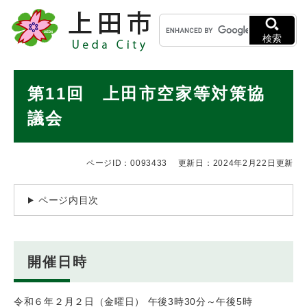
ペ
メニューを飛ばして本文へ
キ
ー
ー
ジ
検索
ワ
の
ー
先
ド
本
頭
第11回 上田市空家等対策協
検
で
文
索
す
議会
。
ページID：0093433
更新日：2024年2月22日更新
ページ内目次
開催日時
令和６年２月２日（金曜日） 午後3時30分～午後5時