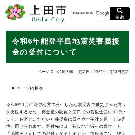
ペ
メニューを飛ばして本文へ
キ
ー
ー
ジ
検索
ワ
の
ー
先
ド
本
頭
令和6年能登半島地震災害義援
検
で
文
索
す
金の受付について
。
ページID：0091369
更新日：2025年4月23日更新
ページ内目次
令和6年1月に能登地方で発生した地震災害で被災された方々
を支援するため、募金箱の設置と窓口での義援金受付を行い
ます。お寄せいただいた義援金は日本赤十字社を通じて被災
地へ届けられます。寄付先には「被災地全域への寄付」と
「地域を限定しての寄付」がありますが、市役所では「被災