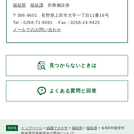
福祉部
福祉課
庶務施設係
〒386-8601
長野県上田市大手一丁目11番16号
Tel：0268-71-8081
Fax：0268-24-9423
メールでのお問い合わせ
見つからないときは
よくある質問と回答
トップページ
>
組織でさがす
>
福祉部
>
福祉課
>
令和6年能登半
現在地
島地震災害義援金の受付について