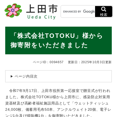
ペ
メニューを飛ばして本文へ
キ
ー
ー
ジ
検索
ワ
の
ー
先
ド
本
頭
「株式会社TOTOKU」様から
検
で
文
索
す
御寄附をいただきました
。
ページID：0094657
更新日：2025年10月3日更新
ページ内目次
令和7年9月17日、上田市役所第一応接室で贈呈式が行われ
ました。株式会社TOTOKU様から上田市に、感染防止対策用
資器材及び高齢者福祉施設用品として「ウェットティッシュ
24,000枚、備蓄用毛布50本、アンクルウェイト20個、電子レ
ンジ1台及び掃除機1台」を御寄附いただきました。