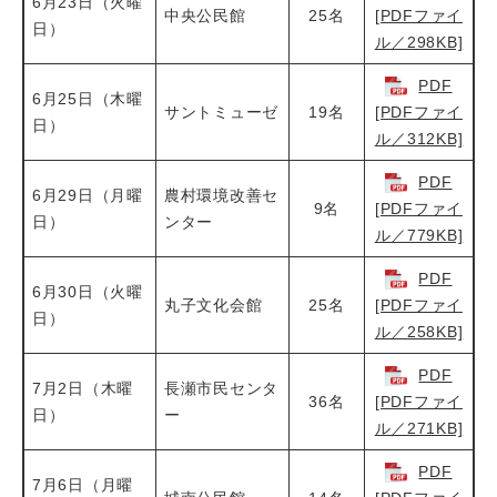
6月23日（火曜
中央公民館
25名
[PDFファイ
日）
ル／298KB]
PDF
6月25日（木曜
サントミューゼ
19名
[PDFファイ
日）
ル／312KB]
PDF
6月29日（月曜
農村環境改善セ
9名
[PDFファイ
日）
ンター
ル／779KB]
PDF
6月30日（火曜
丸子文化会館
25名
[PDFファイ
日）
ル／258KB]
PDF
7月2日（木曜
長瀬市民センタ
36名
[PDFファイ
日）
ー
ル／271KB]
PDF
7月6日（月曜