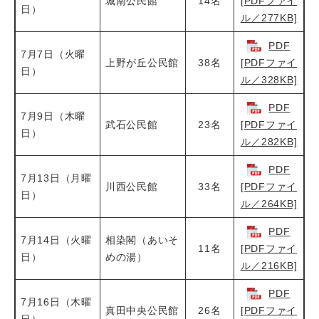
城南公民館
14名
[PDFファイ
日）
ル／277KB]
PDF
7月7日（火曜
上野が丘公民館
38名
[PDFファイ
日）
ル／328KB]
PDF
7月9日（木曜
武石公民館
23名
[PDFファイ
日）
ル／282KB]
PDF
7月13日（月曜
川西公民館
33名
[PDFファイ
日）
ル／264KB]
PDF
7月14日（火曜
相染閣（あいそ
11名
[PDFファイ
日）
めの湯）
ル／216KB]
PDF
7月16日（木曜
真田中央公民館
26名
[PDFファイ
日）