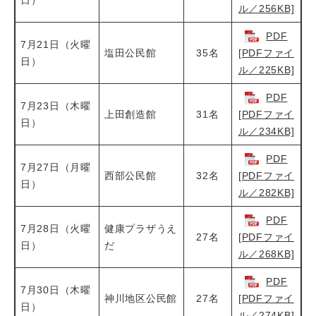
ル／256KB]
PDF
7月21日（火曜
塩田公民館
35名
[PDFファイ
日）
ル／225KB]
PDF
7月23日（木曜
上田創造館
31名
[PDFファイ
日）
ル／234KB]
PDF
7月27日（月曜
西部公民館
32名
[PDFファイ
日）
ル／282KB]
PDF
7月28日（火曜
健康プラザうえ
27名
[PDFファイ
日）
だ
ル／268KB]
PDF
7月30日（木曜
神川地区公民館
27名
[PDFファイ
日）
ル／274KB]