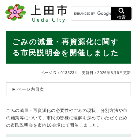
ペ
メニューを飛ばして本文へ
キ
ー
ー
ジ
検索
ワ
の
ー
先
ド
本
頭
ごみの減量・再資源化に関す
検
で
文
索
す
る市民説明会を開催しました
。
ページID：0133234
更新日：2026年8月6日更新
ページ内目次
ごみの減量・再資源化の必要性やごみの現状、分別方法や市
の施策等について、市民の皆様に理解を深めていただくため
の市民説明会を市内16会場にて開催しました。