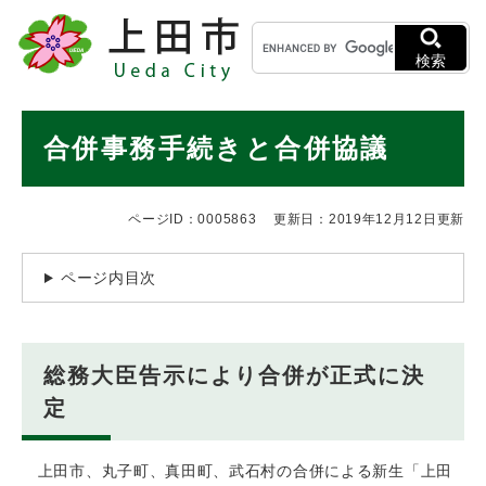
ペ
メニューを飛ばして本文へ
キ
ー
ー
ジ
検索
ワ
の
ー
先
ド
本
頭
合併事務手続きと合併協議
検
で
文
索
す
。
ページID：0005863
更新日：2019年12月12日更新
ページ内目次
総務大臣告示により合併が正式に決
定
上田市、丸子町、真田町、武石村の合併による新生「上田