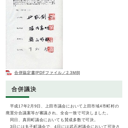
合併協定書[PDFファイル／2.3MB]
合併議決
平成17年2月9日、上田市議会において上田市域4市町村の
廃置分合議案等が審議され、全会一致で可決しました。
同日、真田町議会においても賛成多数で可決。
3日には丸子町議会で、4日には武石村議会において可決さ