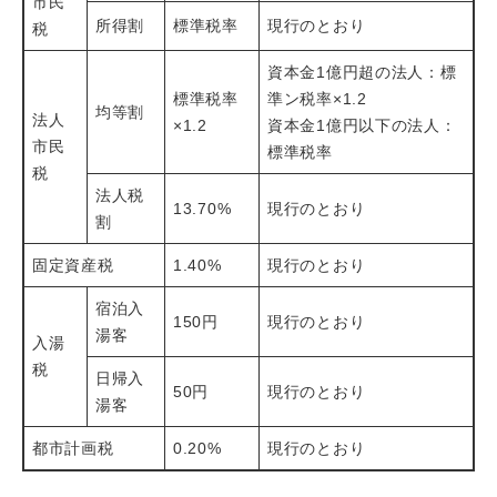
市民
所得割
標準税率
現行のとおり
税
資本金1億円超の法人：標
標準税率
準ン税率×1.2
均等割
法人
×1.2
資本金1億円以下の法人：
市民
標準税率
税
法人税
13.70%
現行のとおり
割
固定資産税
1.40%
現行のとおり
宿泊入
150円
現行のとおり
湯客
入湯
税
日帰入
50円
現行のとおり
湯客
都市計画税
0.20%
現行のとおり