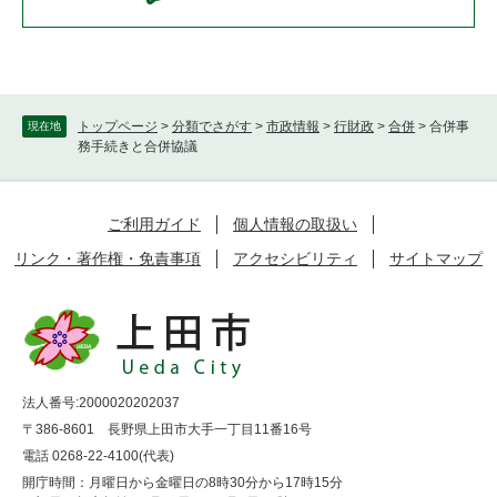
トップページ
>
分類でさがす
>
市政情報
>
行財政
>
合併
>
合併事
現在地
務手続きと合併協議
ご利用ガイド
個人情報の取扱い
リンク・著作権・免責事項
アクセシビリティ
サイトマップ
法人番号:2000020202037
〒386-8601 長野県上田市大手一丁目11番16号
電話 0268-22-4100(代表)
開庁時間：月曜日から金曜日の8時30分から17時15分