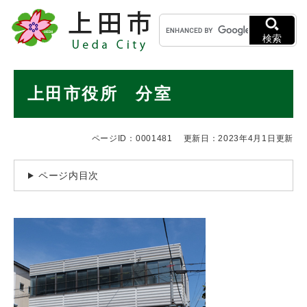
ペ
メニューを飛ばして本文へ
キ
ー
ー
ジ
検索
ワ
の
ー
先
ド
本
頭
上田市役所 分室
検
で
文
索
す
。
ページID：0001481
更新日：2023年4月1日更新
ページ内目次