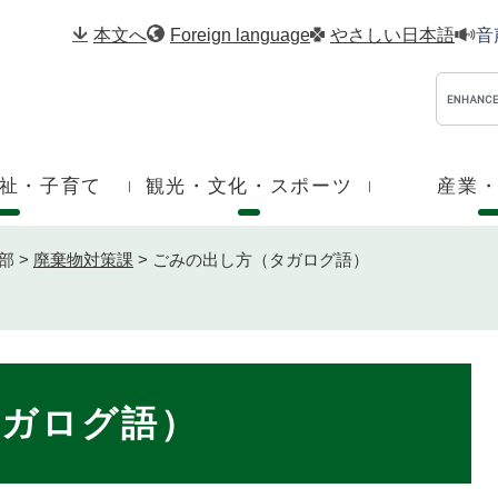
メニューを飛ばして本文へ
本文へ
Foreign language
やさしい日本語
音
祉・子育て
観光・文化・スポーツ
産業
部
>
廃棄物対策課
>
ごみの出し方（タガログ語）
タガログ語）