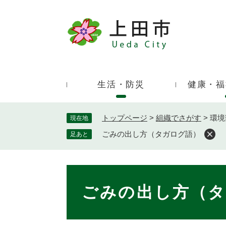
ペ
ー
ジ
キ
の
ー
先
ワ
頭
ー
で
生活・防災
健康・福
ド
す
検
。
索
トップページ
>
組織でさがす
>
環境
現在地
ごみの出し方（タガログ語）
足あと
本
文
ごみの出し方（