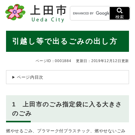
ペ
メニューを飛ばして本文へ
キ
ー
ー
ジ
検索
ワ
の
ー
先
ド
本
頭
引越し等で出るごみの出し方
検
で
文
索
す
。
ページID：0001884
更新日：2019年12月12日更新
ページ内目次
1 上田市のごみ指定袋に入る大きさ
のごみ
燃やせるごみ、プラマーク付プラスチック、燃やせないごみ