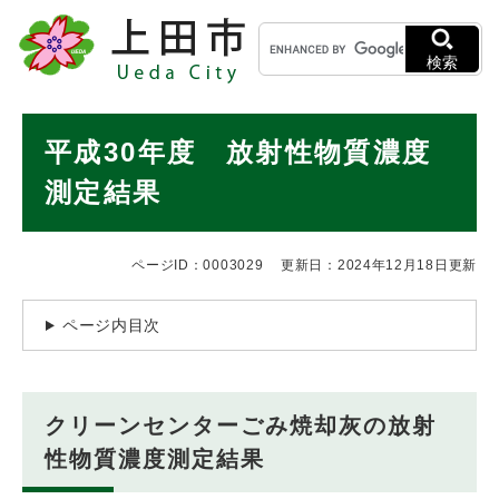
ペ
メニューを飛ばして本文へ
キ
ー
ー
ジ
検索
ワ
の
ー
先
ド
本
頭
平成30年度 放射性物質濃度
検
で
文
索
す
測定結果
。
ページID：0003029
更新日：2024年12月18日更新
ページ内目次
クリーンセンターごみ焼却灰の放射
性物質濃度測定結果