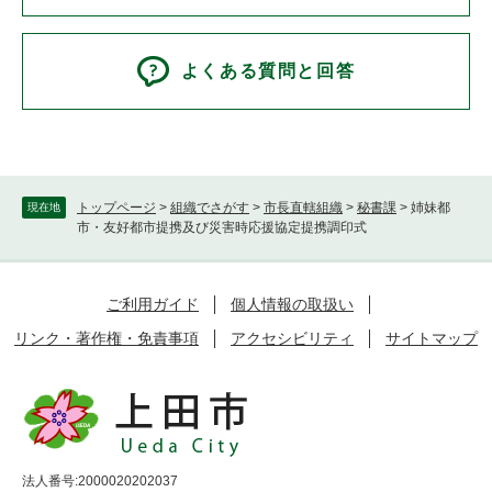
よくある質問と回答
トップページ
>
組織でさがす
>
市長直轄組織
>
秘書課
>
姉妹都
現在地
市・友好都市提携及び災害時応援協定提携調印式
ご利用ガイド
個人情報の取扱い
リンク・著作権・免責事項
アクセシビリティ
サイトマップ
法人番号:2000020202037