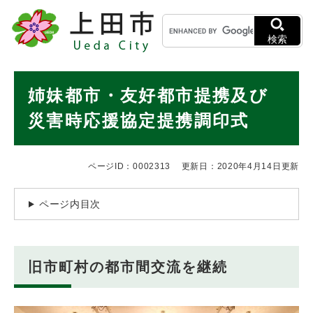
ペ
メニューを飛ばして本文へ
キ
ー
ー
ジ
検索
ワ
の
ー
先
ド
本
頭
姉妹都市・友好都市提携及び
検
で
文
索
す
災害時応援協定提携調印式
。
ページID：0002313
更新日：2020年4月14日更新
ページ内目次
旧市町村の都市間交流を継続