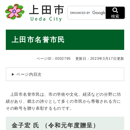
ペ
メニューを飛ばして本文へ
キ
ー
ー
ジ
検索
ワ
の
ー
先
ド
本
頭
上田市名誉市民
検
で
文
索
す
。
ページID：0002795
更新日：2023年3月17日更新
ページ内目次
上田市名誉市民は、市の学術や文化、経済などの分野に功
績があり、郷土の誇りとして多くの市民から尊敬される方に
その称号を贈り表彰するものです。
金子宏 氏 （令和元年度贈呈）