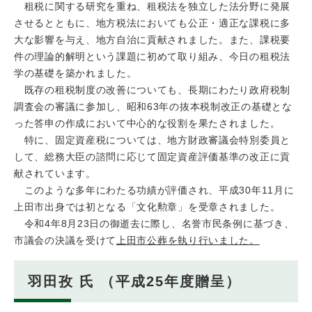
租税に関する研究を重ね、租税法を独立した法分野に発展
させるとともに、地方税法においても公正・適正な課税に多
大な影響を与え、地方自治に貢献されました。また、課税要
件の理論的解明という課題に初めて取り組み、今日の租税法
学の基礎を築かれました。
既存の租税制度の改善についても、長期にわたり政府税制
調査会の審議に参加し、昭和63年の抜本税制改正の基礎とな
った答申の作成において中心的な役割を果たされました。
特に、固定資産税については、地方財政審議会特別委員と
して、総務大臣の諮問に応じて固定資産評価基準の改正に貢
献されています。
このような多年にわたる功績が評価され、平成30年11月に
上田市出身では初となる「文化勲章」を受章されました。
令和4年8月23日の御逝去に際し、名誉市民条例に基づき、
市議会の決議を受けて
上田市公葬を執り行いました。
羽田孜 氏 （平成25年度贈呈）