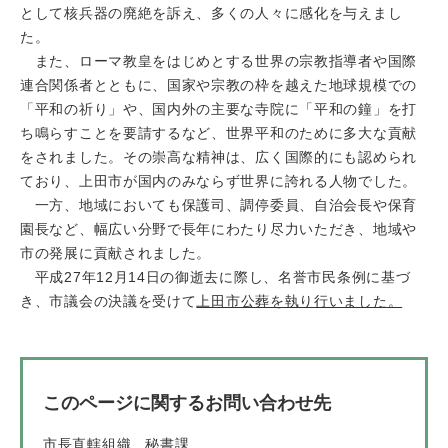
として核兵器の廃絶を訴え、多くの人々に感化を与えまし
た。
また、ローマ教皇をはじめとする世界の宗教指導者や国際
連合関係者とともに、国家や宗教の枠を越えた地球規模での
「平和の祈り」や、国内外の主要な寺院に「平和の鐘」を打
ち鳴らすことを要請するなど、世界平和のために多大な貢献
をされました。その崇高な精神は、広く国際的にも認められ
ており、上田市が国内のみならず世界に誇れる人物でした。
一方、地域においても保護司、調停委員、自治会長や保育
園長など、幅広い分野で長年にわたり尽力いただき、地域や
市の発展に貢献されました。
平成27年12月14日の御逝去に際し、名誉市民条例に基づ
き、市議会の決議を受けて
上田市公葬を執り行いました。
このページに関するお問い合わせ先
市長直轄組織
秘書課