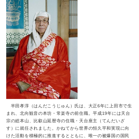
半田孝淳（はんだこうじゅん）氏は、大正6年に上田市で生
まれ、北向観音の本坊・常楽寺の前住職。平成19年には天台
宗の総本山、比叡山延暦寺の住職・天台座主（てんだいざ
す）に就任されました。かねてから世界の恒久平和実現に向
けた活動を積極的に推進するとともに、唯一の被爆国の国民