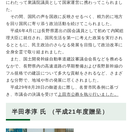
にわたって衆議院議員として国家運営に携わってこられまし
た。
その間、国民の声を国政に反映させるべく、精力的に地方
を回り国民に寄り添う政治活動を続けてこられました。
平成6年4月には長野県選出の国会議員として初めて内閣総
理大臣に就任され、国民生活を第一に考えた政策を実行され
るとともに、民主政治のさらなる発展を目指して政治改革に
全身全霊で取り組まれました。
また、国土開発幹線自動車道建設審議会会長などを務める
なかで、長野県内の高速道路の早期整備および長野新幹線の
フル規格での建設について多大な貢献をされるなど、さまざ
まな分野で、地域や市の発展に尽くされました。
平成29年8月28日の御逝去に際し、名誉市民条例に基づ
き、市議会の決議を受けて
上田市公葬を執り行いました。
半田孝淳 氏 （平成21年度贈呈）