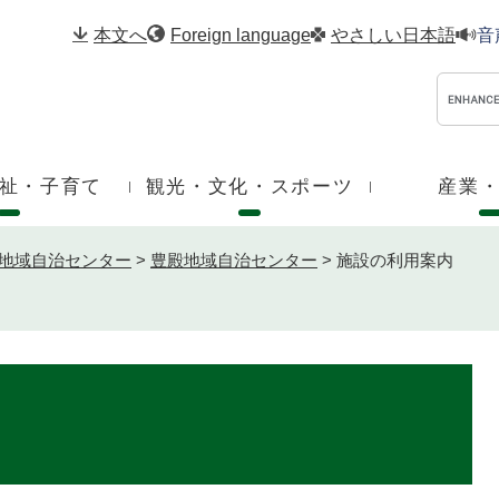
メニューを飛ばして本文へ
本文へ
Foreign language
やさしい日本語
音
祉・子育て
観光・文化・スポーツ
産業
地域自治センター
>
豊殿地域自治センター
>
施設の利用案内