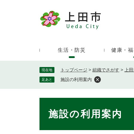
ペ
ー
ジ
キ
の
ー
先
ワ
頭
ー
で
生活・防災
健康・福
ド
す
検
。
索
トップページ
>
組織でさがす
>
上田
現在地
施設の利用案内
足あと
本
文
施設の利用案内