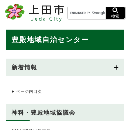
ペ
メニューを飛ばして本文へ
キ
ー
ー
ジ
検索
ワ
の
ー
先
ド
本
頭
豊殿地域自治センター
検
で
文
索
す
。
新着情報
ページ内目次
神科・豊殿地域協議会