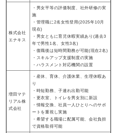
・男女平等の評価制度、社外研修の実
施
・管理職に2名女性登用(2025年10月
現在)
株式会社
・男女ともに育児休暇実績あり(過去3
エナキス
年で男性1名、女性3名)
・復職後は短時間勤務が可能(現在2名)
・スキルアップ支援制度の実施
・ハラスメント対応機関の設置
・産休、育休、介護休業、生理休暇あ
り
・時短勤務、子連れ出勤可能
増田マテ
・更衣室、トイレを男女別に新設
リアル株
・情報交換、社員一人ひとりへのサポ
式会社
ートを重視し実施
・希望する職場に配属可能、会社負担
で資格取得可能