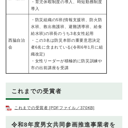
・育児休暇制度の導入、時短勤務制度
導入
・防災組織の5班(情報支援班、防火防
水班、救出救護班、避難誘導班、給食
給水班)の班長のうち3名女性起用
西脇自治
・この3名は防災本部の重要意思決定
会
者6名に含まれている(令和6年1月に組
織改定)
・女性リーダーが積極的に防災訓練や
市の出前講座を受講
これまでの受賞者
これまでの受賞者 [PDFファイル／370KB]
令和8年度男女共同参画推進事業者を