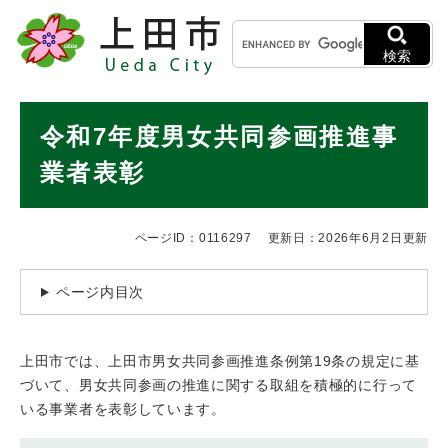
ペ
メニューを飛ばして本文へ
キ
ー
ー
ジ
検索
ワ
の
ー
先
ド
本
頭
令和7年度男女共同参画推進事
検
で
文
索
す
業者表彰
。
ページID：0116297
更新日：2026年6月2日更新
ページ内目次
上田市では、上田市男女共同参画推進条例第19条の規定に基
づいて、男女共同参画の推進に関する取組を積極的に行って
いる事業者を表彰しています。