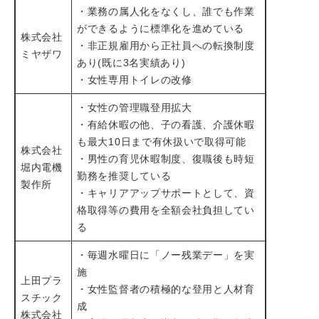
・業務の属人化をなくし、誰でも作業
ができるように標準化を進めている
株式会社
・非正規雇用から正社員への転換制度
ミヤザワ
あり(既に3名実績あり)
・女性専用トイレの改修
・女性の管理職登用拡大
・有給休暇の他、子の看護、介護休暇
も最大10日まで有休扱いで取得可能
株式会社
・男性の育児休暇制度、復職後も時短
堀内電機
勤務を推奨している
製作所
・キャリアアップサポートとして、資
格取得等の費用を全額会社負担してい
る
・毎週水曜日に「ノー残業デー」を実
施
上田プラ
・女性監督者の積極的な登用と人材育
スチック
成
株式会社