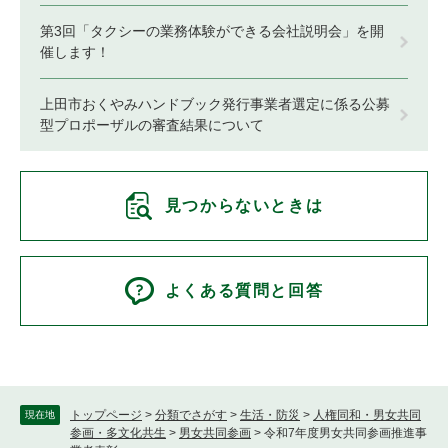
第3回「タクシーの業務体験ができる会社説明会」を開
催します！
上田市おくやみハンドブック発行事業者選定に係る公募
型プロポーザルの審査結果について
見つからないときは
よくある質問と回答
トップページ
>
分類でさがす
>
生活・防災
>
人権同和・男女共同
現在地
参画・多文化共生
>
男女共同参画
>
令和7年度男女共同参画推進事