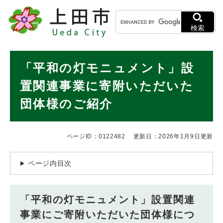
ペ
メニューを飛ばして本文へ
キ
ー
ー
ジ
検索
ワ
の
ー
先
ド
本
頭
「平和の灯モニュメント」設
検
で
文
索
す
置関連事業に寄附いただいた
。
団体様のご紹介
ページID：0122482
更新日：2026年1月9日更新
ページ内目次
「平和の灯モニュメント」設置関連
事業にご寄附いただいた団体様につ