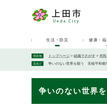
ペ
ー
ジ
キ
の
ー
先
ワ
頭
ー
で
生活・防災
健康・福
ド
す
検
。
索
トップページ
>
組織でさがす
>
市民
現在地
争いのない世界を願う 非核平和都
足あと
本
文
争いのない世界を