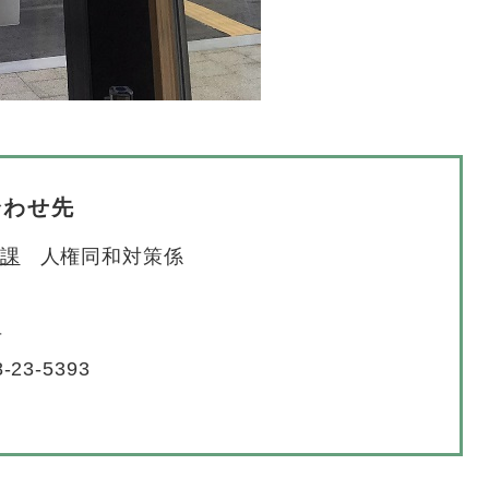
合わせ先
課
人権同和対策係
号
-23-5393