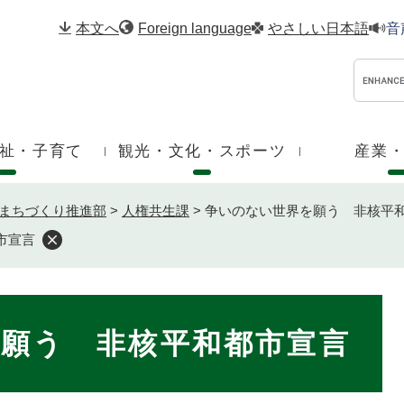
メニューを飛ばして本文へ
本文へ
Foreign language
やさしい日本語
音
祉・子育て
観光・文化・スポーツ
産業
まちづくり推進部
>
人権共生課
>
争いのない世界を願う 非核平
市宣言
願う 非核平和都市宣言