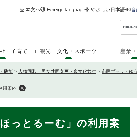
メニューを飛ばして本文へ
本文へ
Foreign language
やさしい日本語
音
祉・子育て
観光・文化・スポーツ
産業
・防災
>
人権同和・男女共同参画・多文化共生
>
市民プラザ・ゆ
利用案内
ほっとるーむ」の利用案