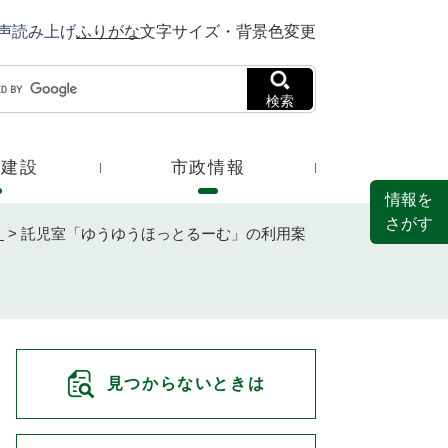
声読み上げ
ふりがな
文字サイズ・背景色変更
検索
・建設
市政情報
情報を
さがす
う
>
託児室「ゆうゆうほっとるーむ」の利用案
見つからないときは