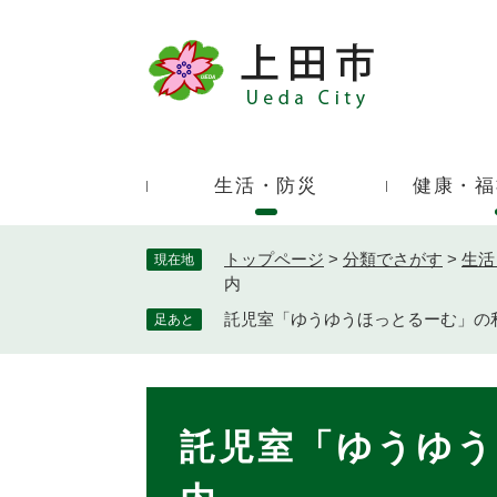
ペ
ー
ジ
キ
の
ー
先
ワ
頭
ー
で
生活・防災
健康・福
ド
す
検
。
索
トップページ
>
分類でさがす
>
生活
現在地
内
託児室「ゆうゆうほっとるーむ」の
足あと
本
文
託児室「ゆうゆう