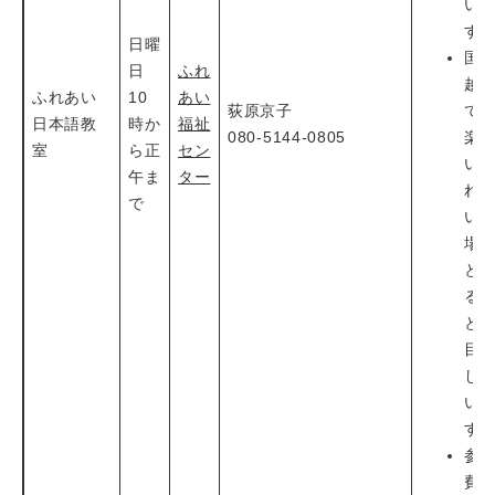
い
す
日曜
国
日
ふれ
越
ふれあい
10
あい
荻原京子
て
日本語教
時か
福祉
080-5144-0805
楽
室
ら正
セン
い
午ま
ター
れ
で
い
場
と
る
と
目
し
い
す
参
費 