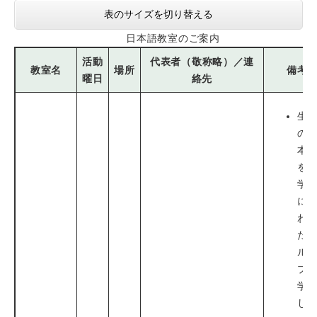
表のサイズを切り替える
日本語教室のご案内
活動
代表者（敬称略）／連
教室名
場所
備考
曜日
絡先
生
の
本
を
学
に
わ
た
ル
プ
学
し