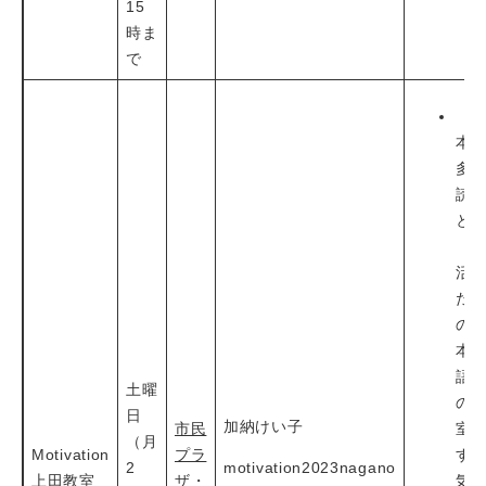
15
時ま
で
「
本
多
読
と
「
活
た
の
本
語
土曜
の
日
加納けい子
市民
室
（月
Motivation
プラ
す
2
motivation2023nagano
上田教室
ザ・
気