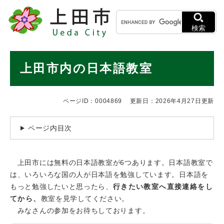
ペ
メニューを飛ばして本文へ
キ
ー
ー
ジ
検索
ワ
の
ー
先
ド
本
頭
上田市内の日本語教室
検
で
文
索
す
。
ページID：0004869
更新日：2026年4月27日更新
ページ内目次
上田市には無料の日本語教室が6つあります。日本語教室で
は、いろいろな国の人が日本語を勉強しています。日本語を
もっと勉強したいと思ったら、
行きたい教室へ直接連絡をし
てから、
教室を見学してください。
みなさんの参加をお待ちしております。