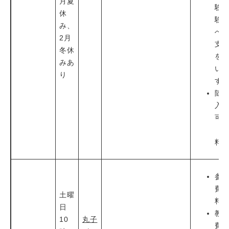
月夏
験
休
験
み、
へ
2月
支
冬休
を
みあ
い
り
す
随
入
可
（
料
参
費
土曜
料
日
教
10
丸子
費