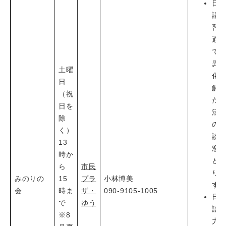
日
語
習
通
て
異
土曜
化
日
解
（祝
た
日を
活
除
の
く）
談
13
窓
時か
と
ら
市民
り
みのりの
15
プラ
小林博美
す
会
時ま
ザ・
090-9105-1005
日
で
ゆう
語
※8
力