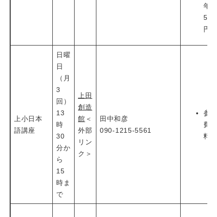
年
500
円
日曜
日
（月
3
上田
回）
創造
13
参
上小日本
館
＜
田中和彦
時
費
語講座
外部
090-1215-5561
30
料
リン
分か
ク＞
ら
15
時ま
で