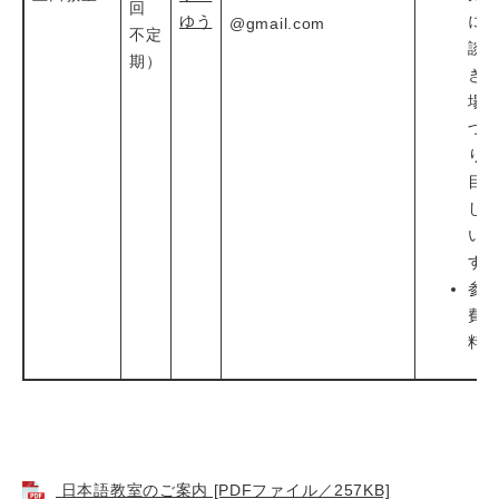
回
ゆう
に
@gmail.com
不定
談
期）
き
場
づ
り
目
し
い
す
参
費
料
日本語教室のご案内 [PDFファイル／257KB]