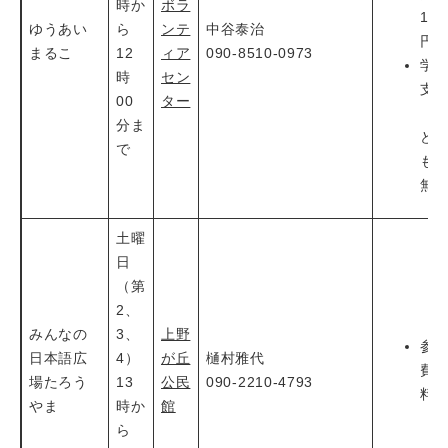
時か
ボラ
1,1
ゆうあい
ら
ンテ
中谷泰治
円
まるこ
12
ィア
090-8510-0973
学
時
セン
支
00
ター
（
分ま
ど
で
も
無
土曜
日
（第
2、
みんなの
3、
上野
参
日本語広
4）
が丘
樋村雅代
費
場たろう
13
公民
090-2210-4793
料
やま
時か
館
ら