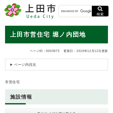
ペ
メニューを飛ばして本文へ
キ
ー
ー
ジ
検索
ワ
の
ー
先
ド
本
頭
上田市営住宅 堀ノ内団地
検
で
文
索
す
。
ページID：0003975
更新日：2019年12月12日更新
ページ内目次
市営住宅
施設情報