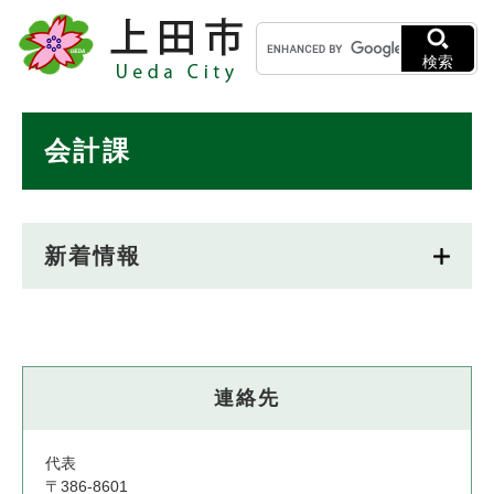
ペ
メニューを飛ばして本文へ
キ
ー
ー
ジ
検索
ワ
の
ー
先
ド
本
頭
会計課
検
で
文
索
す
。
新着情報
連絡先
代表
〒386-8601