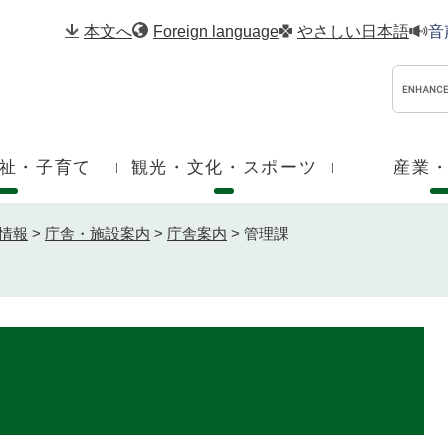
メニューを飛ばして本文へ
本文へ
Foreign language
やさしい日本語
音
祉・子育て
観光・文化・スポーツ
産業
情報
>
庁舎・施設案内
>
庁舎案内
>
管理課