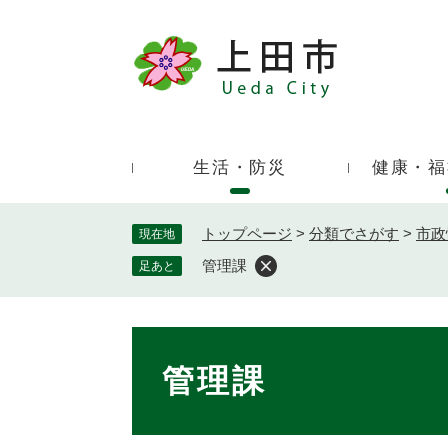
ペ
ー
ジ
キ
の
ー
先
ワ
頭
ー
で
生活・防災
健康・福
ド
す
検
。
索
トップページ
>
分類でさがす
>
市政
現在地
管理課
足あと
本
文
管理課