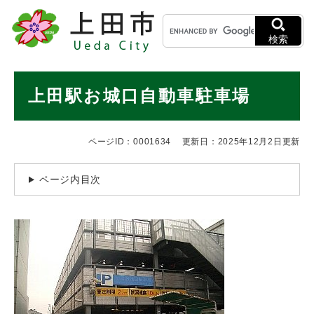
ペ
メニューを飛ばして本文へ
キ
ー
ー
ジ
検索
ワ
の
ー
先
ド
本
頭
上田駅お城口自動車駐車場
検
で
文
索
す
。
ページID：0001634
更新日：2025年12月2日更新
ページ内目次