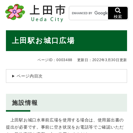
ペ
メニューを飛ばして本文へ
キ
ー
ー
ジ
検索
ワ
の
ー
先
ド
本
頭
上田駅お城口広場
検
で
文
索
す
。
ページID：0003488
更新日：2022年3月30日更新
ページ内目次
施設情報
上田駅お城口水車前広場を使用する場合は、使用届出書の
提出が必要です。事前に空き状況をお電話等でご確認いただ